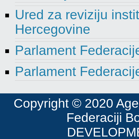
Ured za reviziju insti
Hercegovine
Parlament Federacij
Parlament Federacij
Copyright © 2020 Agenci
Federaciji B
DEVELOPME