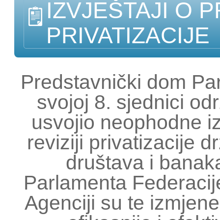
IZVJEŠTAJI O 
PRIVATIZACIJE
Predstavnički dom Pa
svojoj 8. sjednici o
usvojio neophodne i
reviziji privatizacije 
društava i bana
Parlamenta Federacije
Agenciji su te izmje