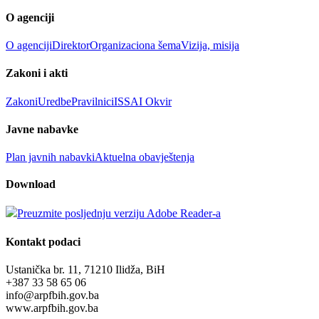
O agenciji
O agenciji
Direktor
Organizaciona šema
Vizija, misija
Zakoni i akti
Zakoni
Uredbe
Pravilnici
ISSAI Okvir
Javne nabavke
Plan javnih nabavki
Aktuelna obavještenja
Download
Preuzmite posljednju verziju Adobe Reader-a
Kontakt podaci
Ustanička br. 11, 71210 Ilidža, BiH
+387 33 58 65 06
info@arpfbih.gov.ba
www.arpfbih.gov.ba