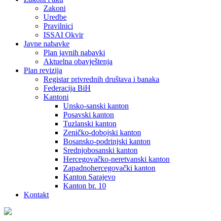
Zakoni
Uredbe
Pravilnici
ISSAI Okvir
Javne nabavke
Plan javnih nabavki
Aktuelna obavještenja
Plan revizija
Registar privrednih društava i banaka
Federacija BiH
Kantoni
Unsko-sanski kanton
Posavski kanton
Tuzlanski kanton
Zeničko-dobojski kanton
Bosansko-podrinjski kanton
Srednjobosanski kanton
Hercegovačko-neretvanski kanton
Zapadnohercegovački kanton
Kanton Sarajevo
Kanton br. 10
Kontakt