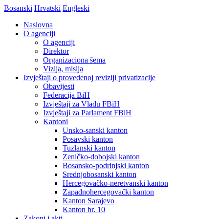
Bosanski
Hrvatski
Engleski
Naslovna
O agenciji
O agenciji
Direktor
Organizaciona šema
Vizija, misija
Izvještaji o provedenoj reviziji privatizacije
Obavijesti
Federacija BiH
Izvještaji za Vladu FBiH
Izvještaji za Parlament FBiH
Kantoni
Unsko-sanski kanton
Posavski kanton
Tuzlanski kanton
Zeničko-dobojski kanton
Bosansko-podrinjski kanton
Srednjobosanski kanton
Hercegovačko-neretvanski kanton
Zapadnohercegovački kanton
Kanton Sarajevo
Kanton br. 10
Zakoni i akti