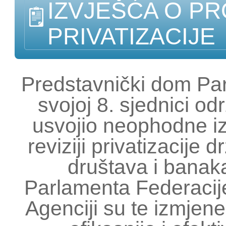
IZVJEŠĆA O PR
PRIVATIZACIJE
Predstavnički dom Pa
svojoj 8. sjednici o
usvojio neophodne i
reviziji privatizacije 
društava i bana
Parlamenta Federacije
Agenciji su te izmje