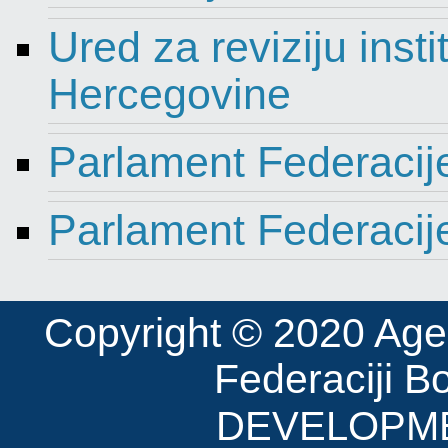
Ured za reviziju insti
Hercegovine
Parlament Federacij
Parlament Federacij
Copyright © 2020 Agenci
Federaciji B
DEVELOPME