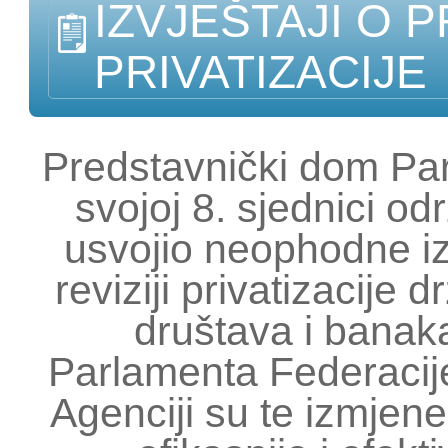
IZVJEŠTAJI O 
PRIVATIZACIJE
Predstavnički dom Pa
svojoj 8. sjednici o
usvojio neophodne i
reviziji privatizacije 
društava i bana
Parlamenta Federacije
Agenciji su te izmje