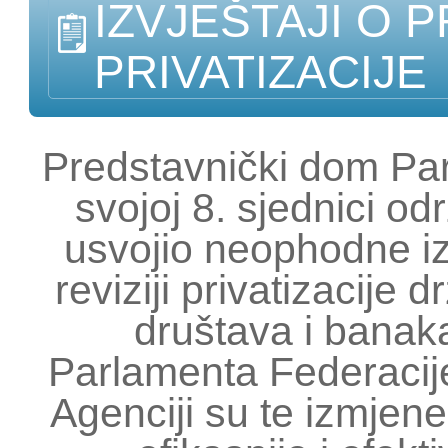
IZVJEŠTAJI O 
PRIVATIZACIJE
Predstavnički dom Pa
svojoj 8. sjednici o
usvojio neophodne i
reviziji privatizacije 
društava i bana
Parlamenta Federacije
Agenciji su te izmje