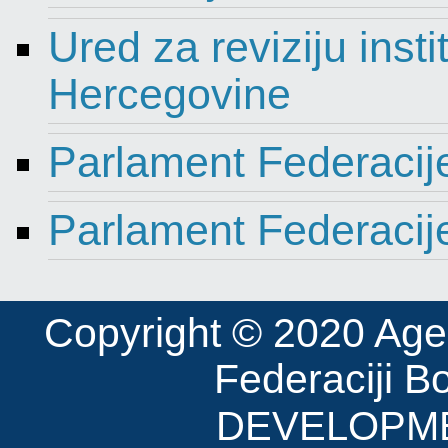
Ured za reviziju insti
Hercegovine
Parlament Federacij
Parlament Federacij
Copyright © 2020 Agenci
Federaciji B
DEVELOPME