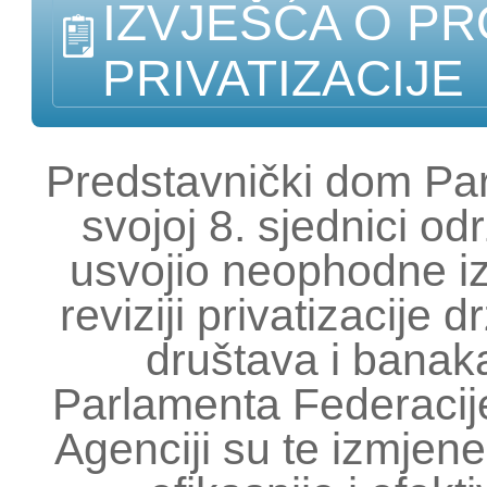
IZVJEŠĆA O PR
PRIVATIZACIJE
Predstavnički dom Pa
svojoj 8. sjednici o
usvojio neophodne i
reviziji privatizacije 
društava i bana
Parlamenta Federacije
Agenciji su te izmje